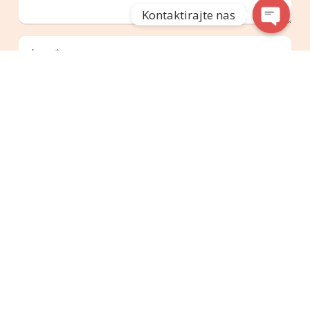
Kontaktirajte nas
Spremi moje ime, e-poštu i web-stranicu
u ovom internet pregledniku za sljedeći
put kada budem komentirao.
Objavi komentar