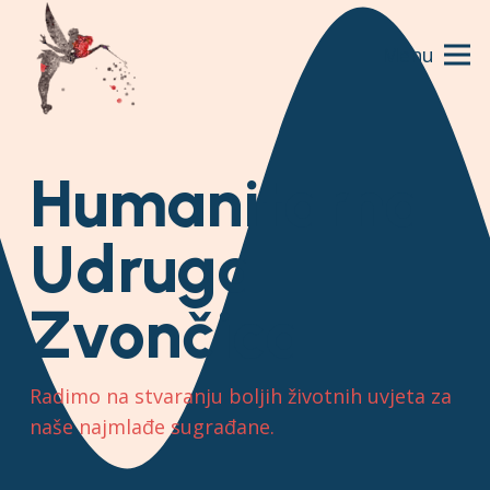
Menu
Humanitarna
Udruga
Zvončica
Radimo na stvaranju boljih životnih uvjeta za
naše najmlađe sugrađane.