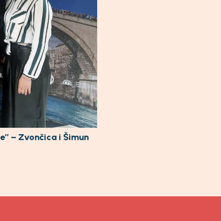
je’’ – Zvončica i Šimun